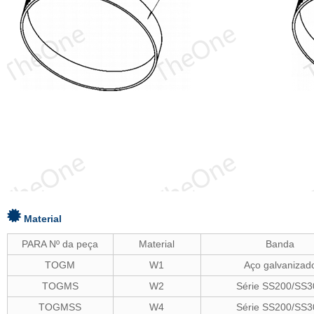
Material
PARA Nº da peça
Material
Banda
TOGM
W1
Aço galvanizad
TOGMS
W2
Série SS200/SS3
TOGMSS
W4
Série SS200/SS3