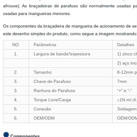
afrouxe). As braçadeiras de parafuso são normalmente usadas p
usadas para mangueiras menores.
Os componentes da braçadeira de mangueira de acionamento de sem
este desenho simples do produto, como segue a imagem mostrando
NO.
Parâmetros
Detalhes
1.
Largura de banda*espessura
1) zinco 
2) aço in
2.
Tamanho
8-12mm p
3.
Chave de Parafuso
7mm
3.
Ranhura do Parafuso
“+” e “-”
4.
Torque Livre/Carga
1N.m/
6
≤
≥
5.
Conexão
Soldagem
6.
OEM/ODM
OEM/ODM 
Componentes