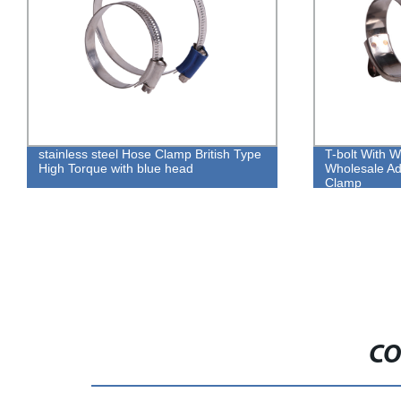
less steel Hose Clamp British Type
T-bolt With White or Yell
 Torque with blue head
Wholesale Adjustable Hi
Clamp
CO